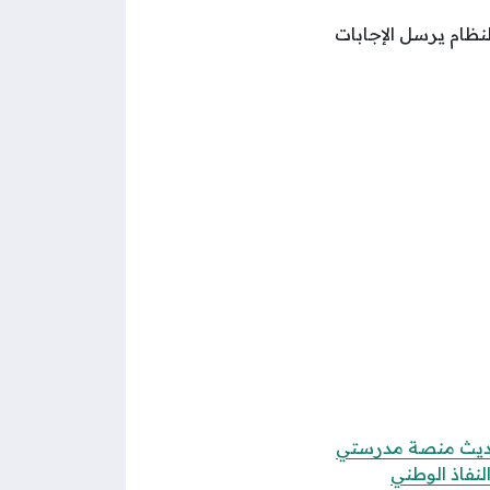
لنظام يرسل الإجابات
يث منصة مدرستي
نفاذ الوطني