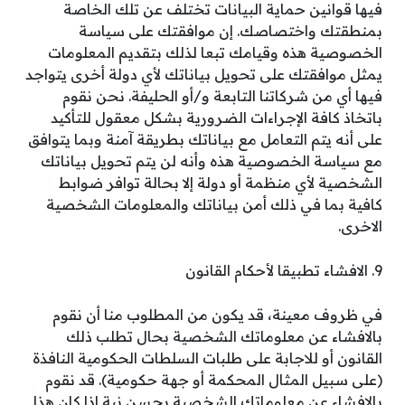
فيها قوانين حماية البيانات تختلف عن تلك الخاصة
بمنطقتك واختصاصك. إن موافقتك على سياسة
الخصوصية هذه وقيامك تبعا لذلك بتقديم المعلومات
يمثل موافقتك على تحويل بياناتك لأي دولة أخرى يتواجد
فيها أي من شركاتنا التابعة و/أو الحليفة. نحن نقوم
باتخاذ كافة الإجراءات الضرورية بشكل معقول للتأكيد
على أنه يتم التعامل مع بياناتك بطريقة آمنة وبما يتوافق
مع سياسة الخصوصية هذه وأنه لن يتم تحويل بياناتك
الشخصية لأي منظمة أو دولة إلا بحالة توافر ضوابط
كافية بما في ذلك أمن بياناتك والمعلومات الشخصية
الاخرى.
9. الافشاء تطبيقا لأحكام القانون
في ظروف معينة، قد يكون من المطلوب منا أن نقوم
بالافشاء عن معلوماتك الشخصية بحال تطلب ذلك
القانون أو للاجابة على طلبات السلطات الحكومية النافذة
(على سبيل المثال المحكمة أو جهة حكومية). قد نقوم
بالافشاء عن معلوماتك الشخصية بحسن نية اذا كان هذا