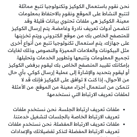
نحن نقوم باستعمال الكوكيز وتكنولوجيا تتبع مماثلة
لتتبع النشاط على الموقع ونقوم بالاحتفاظ بمعلومات
معينة. الكوكيز هي ملفات تحتوي بيانات قليلة وقد
تتضمن أدوات تعريف نادرة وغامضة. يتم إرسال الكوكيز
للمتصفح الخاص بك من موقع الكتروني ويتم تخزينها
على جهازك. يتم استعمال تكنولوجيا تتبع من أنواع أخرى
مثل البيكونات والعلامات المميزة والنصوص وذلك لغايات
تجميع المعلومات وتتبعها وتطوير الخدمات وتحليلها.
بإمكانك تقييد المتصفح الخاص بك ليقوم برفض الكوكيز
أو ليقوم بتحديد والإشارة إلى عملية إرسال كوكي. بأي حال
من الأحوال، إذا كنت لا توافق على الكوكيز فإنك قد لا
تتمكن من استعمال أجزاء معينة من الموقع. من الأمثلة
لملفات تعريف الارتباط التي نستخدمها:
ملفات تعريف ارتباط الجلسة. نحن نستخدم ملفات
تعريف الارتباط الخاصة بالجلسات لتشغيل خدمتنا.
ملفات تعريف الارتباط المفضلة. نحن نستخدم ملفات
تعريف الارتباط المفضلة لتذكر تفضيلاتك والإعدادات