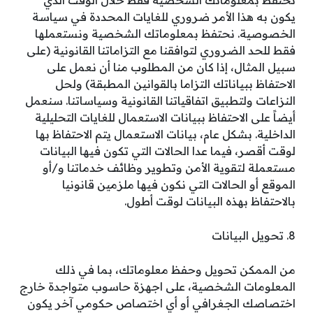
يكون به هذا الأمر ضروري للغايات المحددة في سياسة
الخصوصية. نحتفظ بمعلوماتك الشخصية ونستعملها
فقط للحد الضروري لتوافقنا مع التزاماتنا القانونية (على
سبيل المثال، إذا كان من المطلوب منا أن نعمل على
الاحتفاظ ببياناتك التزاما بالقوانين المطبقة) ولحل
النزاعات ولتطبيق اتفاقياتنا القانونية وسياساتنا. سنعمل
أيضاً على الاحتفاظ ببيانات الاستعمال للغايات التحليلية
الداخلية. بشكل عام، بيانات الاستعمال يتم الاحتفاظ بها
لوقت أقصر، فيما عدا الحالات التي تكون فيها البيانات
مستعملة لتقوية الأمن وتطوير وظائف خدماتنا و/أو
الموقع أو الحالات التي نكون فيها ملزمين قانونيا
بالاحتفاظ بهذه البيانات لوقت أطول.
8. تحويل البيانات
من الممكن تحويل وحفظ معلوماتك، بما في ذلك
المعلومات الشخصية، على اجهزة حاسوب متواجدة خارج
اختصاصك الجغرافي أو أي اختصاص حكومي آخر يكون