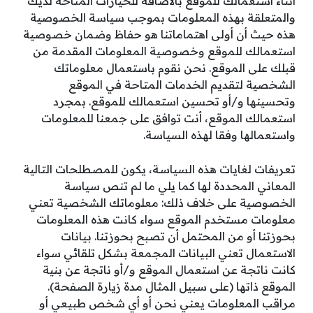
أثناء استعمالك للموقع بالاضافة للخيارات المتاحة لديك
والمتعلقة بهذه المعلومات بموجب سياسة الخصوصية
هذه حيث أن أولى اهتماماتنا هو حفاظ وضمان خصوصية
استعمالك للموقع وخصوصية المعلومات المقدمة من
قبلك على الموقع. نحن نقوم باستعمال معلوماتك
الشخصية لتقديم الخدمات المتاحة في الموقع
وتحسينها و/أو تحسين استعمالك للموقع. بمجرد
استعمالك الموقع، أنت توافق على جمعنا للمعلومات
واستعمالها وفقا لهذه السياسة.
تعريفات لغايات هذه السياسة، يكون للمصطلحات التالية
المعاني المحددة لها كما يلي ما لم تنص سياسة
الخصوصية على خلاف ذلك: معلوماتك الشخصية تعني
معلومات مستخدم الموقع سواء كانت هذه المعلومات
بحوزتنا أو من المحتمل أن تصبح بحوزتنا. بيانات
الاستعمال تعني البيانات المجمعة بشكل تلقائي سواء
كانت ناتجة عن استعمال الموقع و/أو ناتجة عن بنية
الموقع ذاتها (على سبيل المثال مدة زيارة الصفحة).
مراقب المعلومات يعني نحن أو أي شخص طبيعي أو