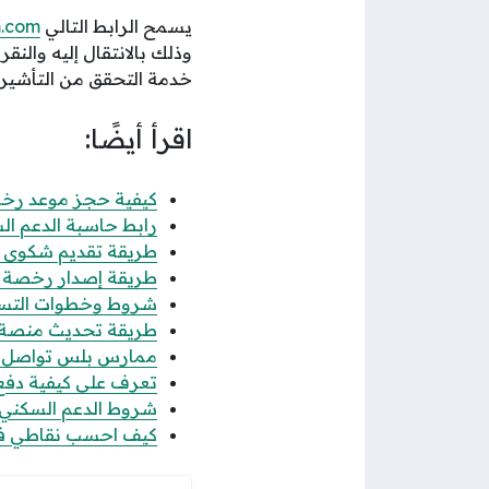
يسمح الرابط التالي
m.com
وذلك بالانتقال إليه والن
خدمة التحقق من التأشيرا
اقرأ أيضًا:
كيفية حجز موعد رخصة 
رابط حاسبة الدعم الس
طريقة تقديم شكوى عدم
طريقة إصدار رخصة فال
شروط وخطوات التسجيل
طريقة تحديث منصة قوى 
ممارس بلس تواصل الاس
تعرف على كيفية دفع رس
شروط الدعم السكني للن
كيف احسب نقاطي في جدارة 1447 حساب