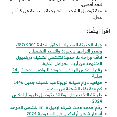
كحد أقصى.
مدة توصيل الشحنات الخارجية والدولية هي 3 أيام
عمل.
اقرأ أيضًا:
جياد الحديثة للسيارات تحقق شهادة ISO 9001،
وتعزز التزامها بالجودة والتميز التشغيلي
أناقة وراحة بلا حدود: اكتشفي تشكيلة ترينديول
المتنوعة من أزياء الحوامل الذكية.
رقم أرامكس الرياض الموحد للتواصل المجاني 24
ساعة
مواعيد دوام صيانة تويوتا عبداللطيف جميل 1446
كم مدة بقاء الشحنة في سمسا
طريقة التقديم على وظائف توصيل طرود أرامكس
2024
رقم خدمة عملاء شركة ايميل imile للشحن الموحد
أسعار شحن أرامكس في السعودية 2024