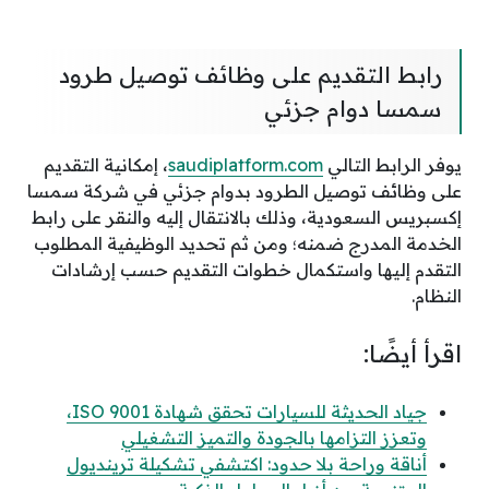
رابط التقديم على وظائف توصيل طرود
سمسا دوام جزئي
يوفر الرابط التالي
saudiplatform.com
، إمكانية التقديم
على وظائف توصيل الطرود بدوام جزئي في شركة سمسا
إكسبريس السعودية، وذلك بالانتقال إليه والنقر على رابط
الخدمة المدرج ضمنه؛ ومن ثم تحديد الوظيفية المطلوب
التقدم إليها واستكمال خطوات التقديم حسب إرشادات
النظام.
اقرأ أيضًا:
جياد الحديثة للسيارات تحقق شهادة ISO 9001،
وتعزز التزامها بالجودة والتميز التشغيلي
أناقة وراحة بلا حدود: اكتشفي تشكيلة ترينديول