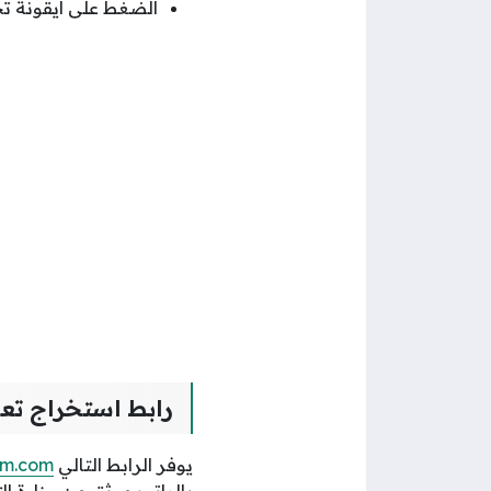
الضغط على أيقونة تح
رابط استخراج تع
يوفر الرابط التالي
rm.com
بالراتب موثق من وزارة ال