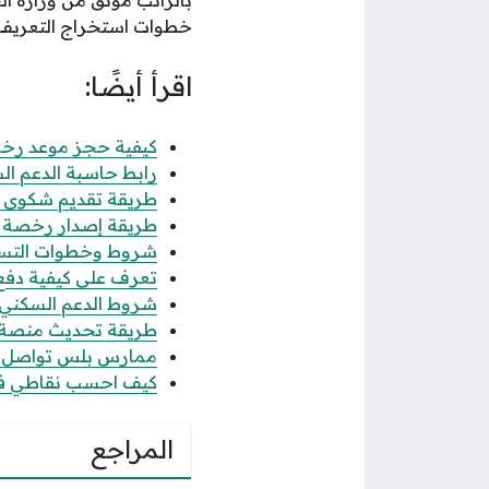
خطوات استخراج التعريف
اقرأ أيضًا:
كيفية حجز موعد رخصة 
رابط حاسبة الدعم الس
طريقة تقديم شكوى عدم
طريقة إصدار رخصة فال
شروط وخطوات التسجيل
تعرف على كيفية دفع رس
شروط الدعم السكني للن
طريقة تحديث منصة قوى 
ممارس بلس تواصل الاس
كيف احسب نقاطي في جدارة 1447 حساب
المراجع