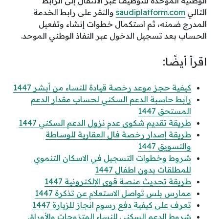
الوطنية الموحدة للتوظيف عبر الانتقال إلى الرابط
التالي
saudiplatform.com
والنقر على رابط الخدمة
المدرج ضمنه، ثم استكمال خطوات إنشاء وتفعيل
الحساب بعد تسجيل الدخول عبر النفاذ الوطني الموحد.
اقرأ أيضًا:
كيفية حجز موعد رخصة قيادة للنساء من أبشر 1447
رابط حاسبة الدعم السكني لحساب مقدار الدعم
المستحق 1447
طريقة تقديم شكوى عدم نزول الدعم السكني 1447
طريقة إصدار رخصة فال العقارية للوساطة
والتسويق 1447
شروط وخطوات التسجيل في الاسكان التنموي
للمطلقات بدون اطفال 1447
طريقة تحديث منصة قوى الإلكترونية 1447
ممارس بلس تواصل الاستعلام عن تذكرة 1447
تعرف على كيفية دفع رسوم انجاز للزيارة 1447
شروط الدعم السكني للنساء المتزوجات والأوراق