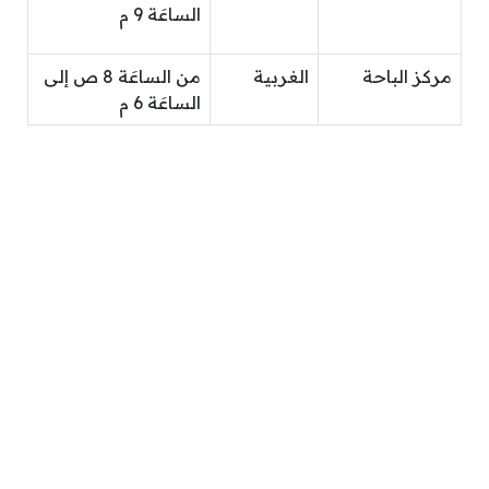
الساعَة 9 م
مركز الباحة
الغربية
من الساعَة 8 ص إلى
الساعَة 6 م