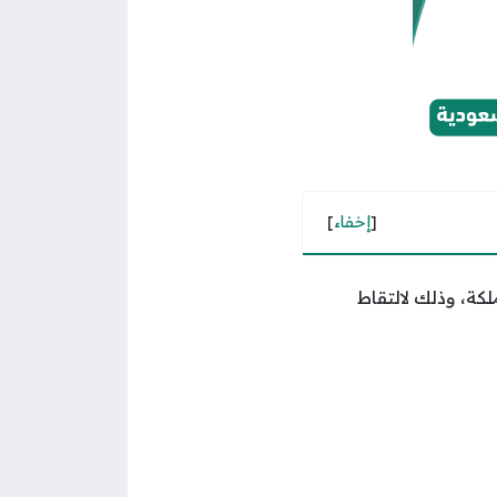
[
إخفاء
]
كة، وذلك لالتقاط