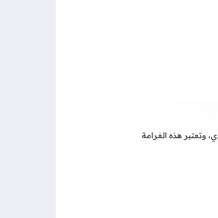
التي يسجلها نظام ساهر بين 3000 و6000 ريال سعودي، وتعتبر هذه الغرامة