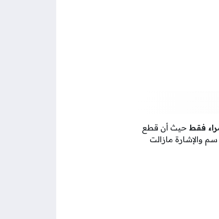
مراء فقط
حيث أن قطع
لإشارة الصفراء لا يعتبر مخالفة، وتجدر الملاحظة أن قطع المركبة للخط الأبيض بمقدار 10 سم والإشارة مازالت