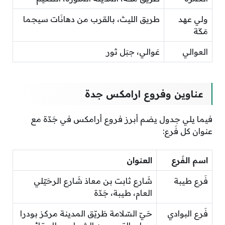
ولي عهد
طريق الليث، بالقرب من دهانَات سيجما
مَكَة
العوالي
عَوالي، جبَل ثور
عناوين وفروع ارامكس جدة
فيما يلي جدول يضم أبرز فروع أرامكس في جَدّة مع
عنوان كل فَرع:
اسم الفَرع
العنوان
فَرع طيبة
شَارع ثابت بن معاذ شَارع الرحَيّلي
العام، طيبة، جَدّة
فَرع البوادي
حَيّ السّلامة طَريّق المدينة مركز بودرا