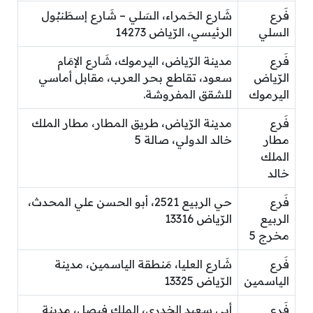
فَرع
شَارع الحَمراء، السَلي – شَارع إسطَنبُول
السلي
الرئيسي، الرّياض 14273
فَرع
مدينة الرّياض، اليرموك، شَارع الإمَام
الرّياض
سعود، تقاطع بحر العرب، مقابل أماسي
اليرموك
للشقق المفروشة.
فَرع
مدينة الرّياض، طريق المطار، مطار الملك
مطار
خالد الدولي، صالة 5
الملك
خالد
فَرع
حي الربيع 2521، أبو الحسن علي المحدث،
الربيع
الرّياض 13316
مخرج 5
فَرع
شَارع العليا، مَنطقة الياسمين، مدينة
الياسمين
الرّياض 13325
فَرع
أبي سعيد الخدري، الملك فيصل، مدينة