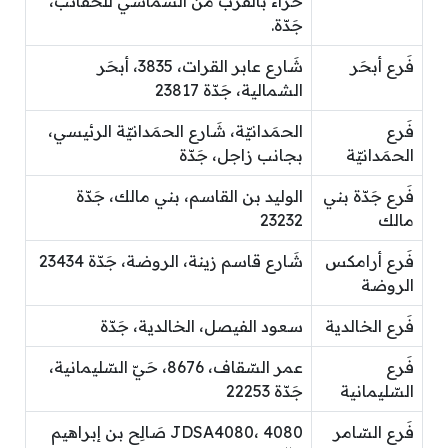
حراء بالقرب من الشماسي للحقائب،
جَدّة.
فَرع أبحَر
شَارع عابر القرات، 3835، أبحَر
الشمالية، جَدّة 23817
فَرع
الحمَدانيّة، شَارع الحمَدانيّة الرئيسي،
الحمَدانيّة
بجانب زاجل، جَدّة
فَرع جَدّة بني
الوليد بن القاسم، بني مالك، جَدّة
مالك
23232
فَرع أرامكس
شَارع قاسم زينة، الروضة، جَدّة 23434
الروضة
فَرع الخالدية
سعود الفيصل، الخالدية، جَدّة
فَرع
عمر السّقاف، 8676، حَيّ السّليمانية،
السّليمانية
جَدّة 22253
فَرع السّامر
JDSA4080، 4080 صَالِح بن إبراهيم