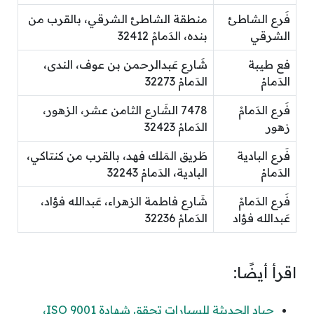
فَرع الشاطئ
منطقة الشاطئ الشرقي، بالقرب من
الشرقي
بنده، الدَمامْ 32412
فع طيبة
شَارع عَبدالرحمن بن عوف، الندى،
الدَمامْ
الدَمامْ 32273
فَرع الدَمامْ
7478 الشَارع الثامن عشر، الزهور،
زهور
الدَمامْ 32423
فَرع البادية
طَريق المَلك فهد، بالقرب من كنتاكي،
الدَمامْ
البادية، الدَمامْ 32243
فَرع الدَمامْ
شَارع فاطمة الزهراء، عَبدالله فؤاد،
عَبدالله فؤاد
الدَمامْ 32236
اقرأ أيضًا:
جياد الحديثة للسيارات تحقق شهادة ISO 9001،