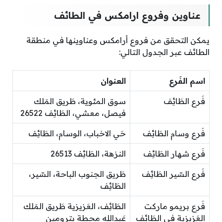
عناوين وفروع ارامكس في الطائف
يمكن التحقق من فروع أرامكس وعناوينها في منطقة
الطائف
عبر الجدول التالي:
اسم الفَرع
العنوان
فَرع الطَائِف
سوق المئوية، طَريق المَلك
فيصل، معشي، الطَائِف 26522
فَرع وسام الطَائِف
حَي الاخباب، الوسام، الطَائِف
فَرع شهار الطَائِف
النزهة، الطَائِف 26513
فَرع السّير الطَائِف
طَريق الجنوب الباحة، السّير،
الطَائِف
فَرع بريمو ماركت
الطَائِف، العَزيزية طَريق المَلك
العَزيزية في الطَائِف
عَبدالله محطة بترومين