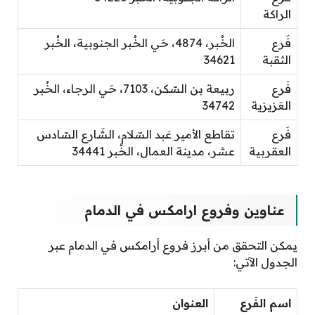
الراكة
فَرع
الخُبر، 4874، حَي الخُبر الجنوبية، الخُبر
الثقبة
34621
فَرع
ربيعة بن السّكن، 7103، حَي الرجاء، الخُبر
العَزيزية
34742
فَرع
تقاطع الأمير عَبد السّلام، الشَارع السّادس
العقربية
عشر، مدينة العمال، الخُبر 34441
عناوين وفروع ارامكس في الدمام
يمكن التحقق من أبرز فروع أرامكس في الدمام عبر
الجدول الآتي:
اسم الفَرع
العنوان