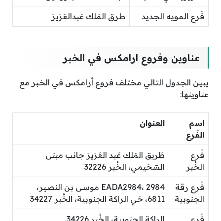
فَرع المويه الجديد
طرق المَلك عَبدالعَزيز
عناوين وفروع ارامكس في الخبر
يبين الجدول التالي مختلف فروع أرامكس في الخبر مع
عناوينها:
اسم
العنوان
الفَرع
فَرع
طَريق المَلك عَبد العَزيز جانب مبنى
الخُبر
السّحَيمي، الخُبر 32226
فَرع رقة
EADA2984، 2984 موسى بن النصير،
الجنوبية
6811، حَي الراكة الجنوبية، الخُبر 34227
فَرع
الراكة الجنوبية، الخُبر 34226