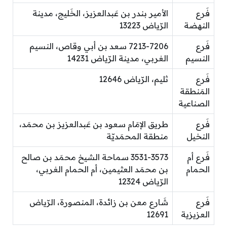
فَرع
الأمير بندر بن عَبدالعزيز، الخَليج، مدينة
النهضة
الرّياض 13223
فَرع
7213-7206 سعد بن أبي وقاص، النسيم
النسيم
الغربي، مدينة الرّياض 14231
فَرع
ثليم، الرّياض 12646
المَنطقة
الصناعية
فَرع
طريق الإمَام سعود بن عَبدالعزيز بن محمَد،
النخيل
منطقة المحمَديّة
فَرع أم
3531-3573 سماحة الشيخ محمَد بن صالح
الحمام
بن محمَد العثيمين، أم الحمام الغربي،
الرّياض 12324
فَرع
شَارع معن بن زائدة، المنصورة، الرّياض
العزيزية
12691