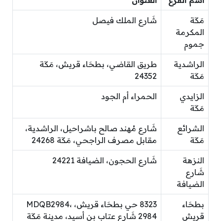
اسم الفرع
العنوان
مَكَة
شَارع الملك فيصل
المكرمة
جموم
الراشدية
طريق القاضي، بطحَاء قريش، مَكَة
مَكَة
24352
الزايدي
الحمراء أم الجود
مَكَة
الشرائع
شَارع مُهند صالح باشراحيل، الراشدية،
مَكَة
مقابل مصرف الراجحي، مَكَة 24268
النزهة
شَارع الحجون، الضيافة 24221
شَارع
الضيافة
بطحَاء
8323 حي بطحَاء قريش، MDQB2984،
قريش
2984 شَارع عتاب بن أسيد، مدينة مَكَة