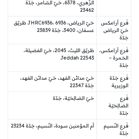
الزّهري، 6378، حَيّ السّامر، جَدّة
23462
فَرع أرامكس
حَيّ الرياض، JHRC6936، 6936 طَريّق
حَيّ الرياض
عسفان، 3400، جَدّة 23839
جَدّة
فَرع أرامكس،
طَريّق الليث، 2045، حَيّ الفضيلة،
الخمرة –
Jeddah 22543
جَدّة
فَرع جَدّة
حَيّ مدائن الفهد، حَيّ مدائن الفهد،
الوزيرية
جَدّة 22347
فَرع
حَيّ الصَالِحَيّة، جَدّة
الصَالِحَيّة
جَدّة
فَرع النّسيم
أم المؤمنين سودة، النّسيم، جَدّة 23234
جَدّة