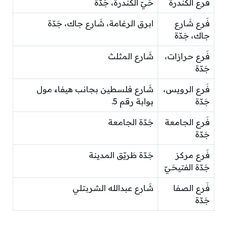
فَرع الكندرة
حَيّ الكندرة، جَدّة
فَرع شَارع
ابرق الرغامة، شَارع جاك، جَدّة
جاك، جَدّة
فَرع حرازات،
شَارع المثلث
جَدّة
فَرع الرويس،
شَارع فلسطين بجانب هيفاء مول
جَدّة
بوابة رقم 5.
فَرع الجامعة
جَدّة الجامعة
جَدّة
فَرع مركز
جَدّة طَريّق المدينة
جَدّة الفتيحَيّ
فَرع الصفا
شَارع عبدالله الشربتلي
جَدّة