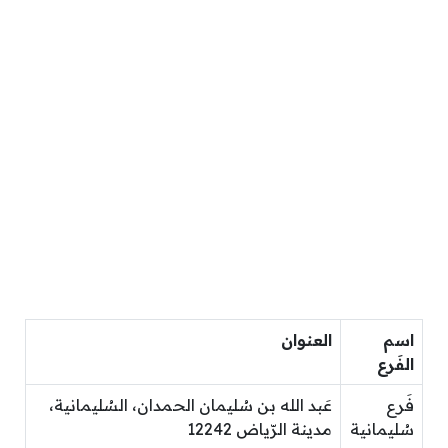
اسم
العنوان
الفَرع
فَرع
عَبد الله بن سُليمان الحمدان، السُليمانية،
سُليمانية
مدينة الرّياض 12242