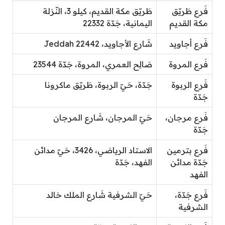
فَرع طَريّق
طَريّق مكة القديم، كيلو 3، النّزلة
مكة القديم
اليمانية، جَدّة 22332
فَرع أجاويد
شَارع الأجاويد، Jeddah 22442
فَرع المروة
صَالِح العمري، المروة، جَدّة 23544
فَرع الربوة
جَدّة، حَيّ الربوة، طَريّق ماكرونا
جَدّة
فَرع مرجان،
حَيّ المرجان، شَارع المرجان
جَدّة
فَرع بترمين
الاستاد الرياضي، 3426، حَيّ مدائن
جَدّة مدائن
الفهد، جَدّة
الفهد
فَرع جَدّة،
حَيّ الشرفية شَارع الملك خالد
الشرفية