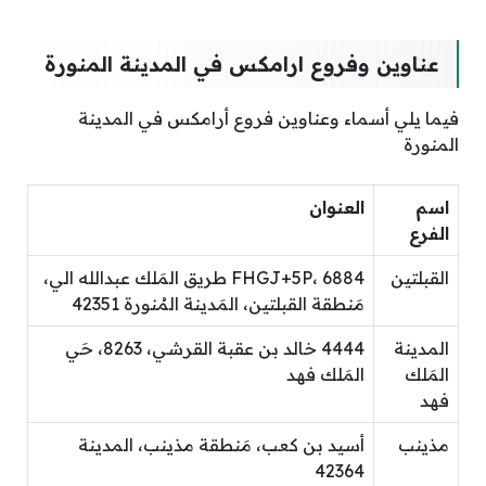
عناوين وفروع ارامكس في المدينة المنورة
فيما يلي أسماء وعناوين فروع أرامكس في المدينة
المنورة
اسم
العنوان
الفرع
القبلتين
FHGJ+5P، 6884 طريق المَلك عبدالله الي،
مَنطقة القبلتين، المَدينة المُنورة 42351
المدينة
4444 خالد بن عقبة القرشي، 8263، حَي
المَلك
المَلك فهد
فهد
مذينب
أسيد بن كعب، مَنطقة مذينب، المدينة
42364