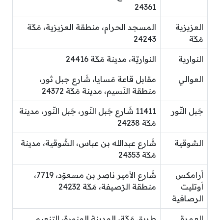
24361
العزيزية
المسجد الحرام، منطقة العزيزية، مَكَة
مَكَة
24243
النوارية
النواريّة، مدينة مَكَة 24416
العوالي
مقابل قاعة مَسايا، شَارع جبل ثور،
منطقة النَسيم، مدينة مَكَة 24372
جَبل النّور
11411 شَارع جَبل النّور، جَبل النّور، مدينة
مَكَة 24238
الشوقية
شَارع عبدالله بن عباس، الشّوقية، مدينة
مَكَة 24353
أرامكس
شَارع الأمير ناصِر بن مسعوّد، 7719،
أوتليت
منطقة الرّصيفة، مَكَة 24232
الرصافية
العمرة
طريق مَكَة، المدينة المنورة، التنعيم