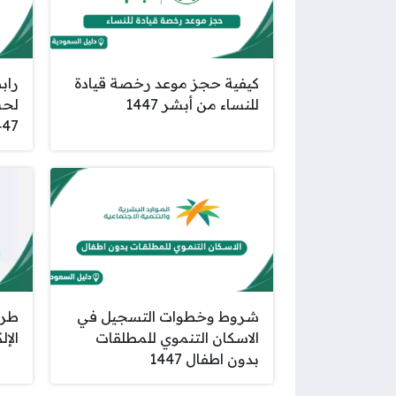
كيفية حجز موعد رخصة قيادة
راب
للنساء من أبشر 1447
لحس
447
شروط وخطوات التسجيل في
طري
الاسكان التنموي للمطلقات
الإلك
بدون اطفال 1447