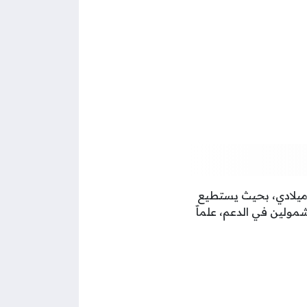
نك الأهلي للمستفيد في اليوم ال 24 من كل شهر ميلادي، بحيث يستطيع
ولين في الدعم، علماََ