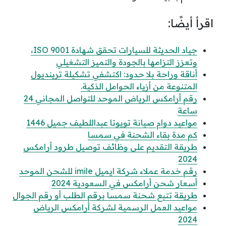
اقرأ أيضًا:
جياد الحديثة للسيارات تحقق شهادة ISO 9001،
وتعزز التزامها بالجودة والتميز التشغيلي
أناقة وراحة بلا حدود: اكتشفي تشكيلة ترينديول
المتنوعة من أزياء الحوامل الذكية.
رقم أرامكس الرياض الموحد للتواصل المجاني 24
ساعة
مواعيد دوام صيانة تويوتا عبداللطيف جميل 1446
كم مدة بقاء الشحنة في سمسا
طريقة التقديم على وظائف توصيل طرود أرامكس
2024
رقم خدمة عملاء شركة ايميل imile للشحن الموحد
أسعار شحن أرامكس في السعودية 2024
طريقة تتبع شحنة سمسا برقم الطلب أو رقم الجوال
مواعيد العمل الرسمية لشركة أرامكس الرياض
2024