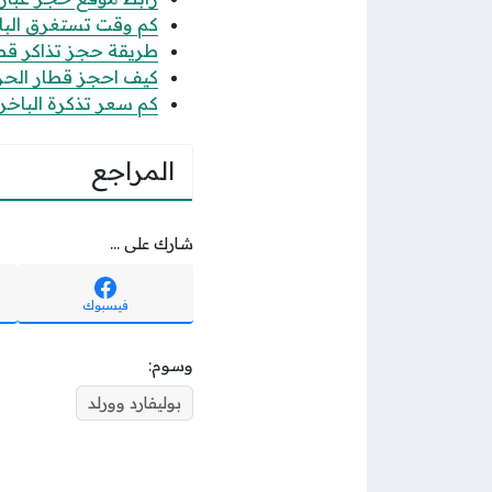
​​​​​​​كم وقت تستغرق 
طريقة حجز تذاكر قطار 
كيف احجز قطار الحرمي
كم سعر تذكرة الباخرة 
المراجع
شارك على ...
فيسبوك
وسوم:
بوليفارد وورلد