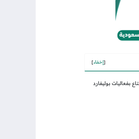
[
إخفاء
]
اع بفعاليات بوليفارد