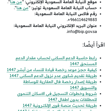
موقع النيابة العامة السعودية الإلكتروني:
“
من هنا
“.
حساب النيابة العامة السعودية توتير:
“
من هنا
“.
رقم فاكس النيابة العامة السعودية:
966114629883+.
عنوان البريد الإلكتروني النيابة العامة السعودية:
.
info@bip.gov.sa
اقرأ أيضًا:
رابط حاسبة الدعم السكني لحساب مقدار الدعم
المستحق 1447
كيفية حجز موعد رخصة قيادة للنساء من أبشر 1447
طريقة تقديم شكوى عدم نزول الدعم السكني 1447
طريقة إصدار رخصة فال العقارية للوساطة
والتسويق 1447
شروط وخطوات التسجيل في الاسكان التنموي
للمطلقات بدون اطفال 1447
طريقة تحديث منصة قوى الإلكترونية 1447