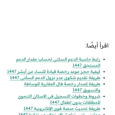
اقرأ أيضًا:
رابط حاسبة الدعم السكني لحساب مقدار الدعم
المستحق 1447
كيفية حجز موعد رخصة قيادة للنساء من أبشر 1447
طريقة تقديم شكوى عدم نزول الدعم السكني 1447
طريقة إصدار رخصة فال العقارية للوساطة
والتسويق 1447
شروط وخطوات التسجيل في الاسكان التنموي
للمطلقات بدون اطفال 1447
طريقة تحديث منصة قوى الإلكترونية 1447
ممارس بلس تواصل الاستعلام عن تذكرة 1447