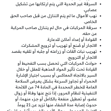
السرقة غير الحدية التي يتم ارتكابها من تشكيل
عصابي.
نهب الأموال ما لم يتم التنازل من قبل صاحب الحق
الخاص.
سرقة المركبات في حال لم يتنازل صاحب المركبة
عن حقه.
القوادة أو إعداد أماكن للدعارة.
الاتجار أو صُنع أو تهريب أو ترويج المسّكرات.
تهريب نبات القات أو زراعته أو جلبه أو تلقيه بقصد
الاتجار أو الترويج.
حوادث المركبات التي تحصل بسب التفحيط أو
القيادة تحت تأثير المواد المذهبة للعقل أو خلال
السير بالاتجاه المعاكس أو بسبب اجتياز الإشارة
الحمراء أو تجاوز السرعة بشكل يعرض السلامة
العامة للخطر المحددة في المادة 74 من اللائحة
التنفيذية لنظام المرور، إذا نتج عنها وفـاة أو زوال
عضو، أو تعطيل منفعة بالكامل أو جزء منهما، أو
حدوث إصابة مدة الشفاء منها تزيد عن 21 يوماً.
الاعتـداء العمد على رجال الأمن بالضـرب أثناء مباشرته