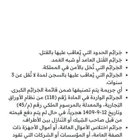
جَرائِم الحدود التي يُعاقب عليها بالقتل.
جَرائِم القَتل العامد أو شبه العَمد.
الجَرائِم التي تُخل بالأمن في المملكة.
الجَرائِم التي يُعاقب عليها بالسجن لمدة لا تُقل عن 3
سنوات.
أي جريمـة يتم تصنيفها ضمن قائمة الجَرائِم الكبرى.
الجرائم الواردة في المادة رُقم (118) من نظام الأوراق
التِجارية، والمعدلة بالمرسوم الملكي رقم (م/45)
وتاريخ 12-9-1409 هجرياً، في حال لم يتم دفع قيمته
من قبل صاحب الشِيك أو التَنازل بين الأطراف.
جرائم اختلاس الأموَال العامّة، أو أموال الأجهزة ذات
الصفة العامة، أو المؤسسات أو الشركات التي تقود