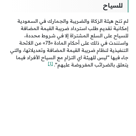
للسياح
لم تتح هيئة الزكاة والضريبة والجمارك في السعودية
إمكانية تقديم طلب استرداد ضريبة القيمة المضافة
للسياح على السلع المشتراة إلا في شروط محددة،
واستندت في ذلك على أحكام المادة «73» من اللائحة
التنفيذية لنظام ضريبة القيمة المضافة وتعديلاتها، والتي
جاء فيها “ليس للهيئة اي التزام مع السياح الأفراد فيما
[1]
يتعلق بالضرائب المفروضة عليهم”.