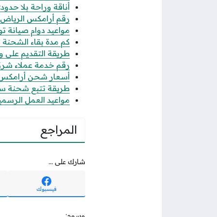
أناقة وراحة بلا حدود
رقم أرامكس الرياض المو
مواعيد دوام صيانة توي
كم مدة بقاء الشحنة
طريقة التقديم على و
رقم خدمة عملاء شركة ايميل imile
أسعار شحن أرامكس في
طريقة تتبع شحنة سم
مواعيد العمل الرسمية
المراجع
شارك على ...
فيسبوك
وسوم: