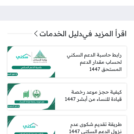
اقرأ المزيد في
دليل الخدمات
رابط حاسبة الدعم السكني
لحساب مقدار الدعم
المستحق 1447
كيفية حجز موعد رخصة
قيادة للنساء من أبشر 1447
طريقة تقديم شكوى عدم
نزول الدعم السكني 1447