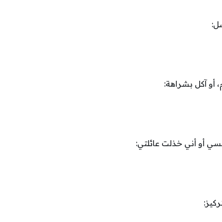
ل:
أو آكل بشراهة:
سي أو أني خذلت عائلتي:
كيز: