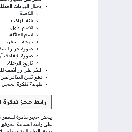
إدخال البيانات المط
الكمية
فئة الراكب
الاسم الأول.
اسم العائلة.
درجة السفر.
صورة جواز السف
صورة للإقامة، أ
تاريخ الرحلة.
النقر على زر أضف لل
دفع ثمن التذاكر عبر ا
طباعة تذكرة الحجز.
رابط حجز تذكرة ا
يمكن حجز تذكرة للسفر من 
على رابط الخدمة المرفق ب
طرق الدفع المتاحة أون لا